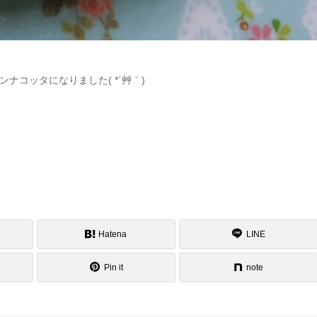
コッタになりました( *´艸｀)
Hatena
LINE
Pin it
note