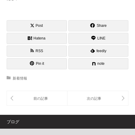
Post
Share
Hatena
LINE
RSS
feedly
Pin it
note
新着情報
ブログ