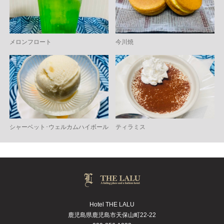
メロンフロート
今川焼
シャーベット･ウェルカムハイボール
ティラミス
Hotel THE LALU
鹿児島県鹿児島市天保山町22-22