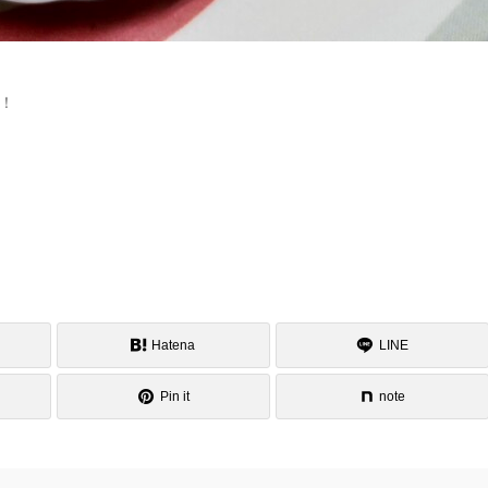
！
Hatena
LINE
Pin it
note