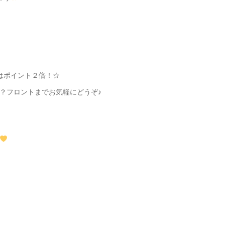
中はポイント２倍！☆
？フロントまでお気軽にどうぞ♪