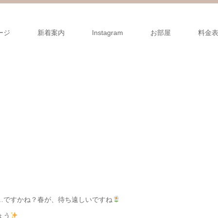
ージ
新着案内
Instagram
お部屋
料金
…ですかね？春が、待ち遠しいですね
ょう