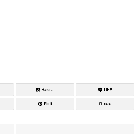
Hatena
LINE
Pin it
note