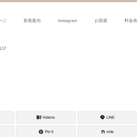
ージ
新着案内
Instagram
お部屋
料金
37
Hatena
LINE
Pin it
note