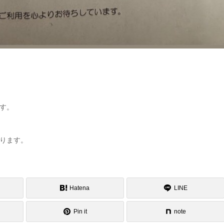
す。
ります。
Hatena
LINE
Pin it
note