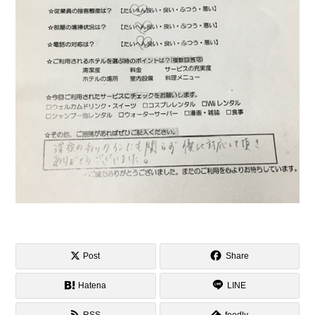
Post
Share
Hatena
LINE
RSS
feedly